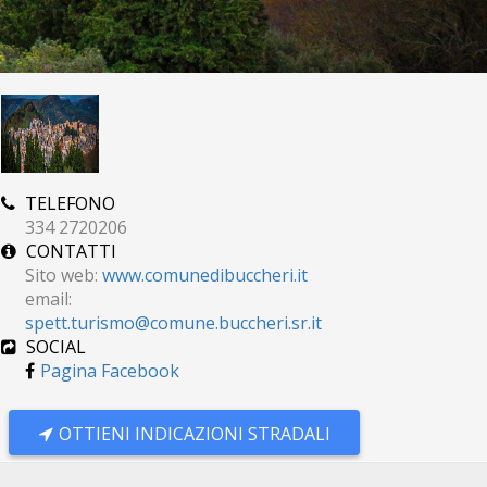
TELEFONO
334 2720206
CONTATTI
Sito web:
www.comunedibuccheri.it
email:
spett.turismo@comune.buccheri.sr.it
SOCIAL
Pagina Facebook
OTTIENI INDICAZIONI STRADALI