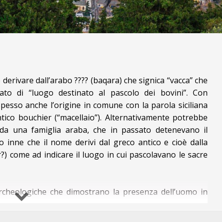
derivare dall’arabo ???? (baqara) che significa “vacca” che
cato di “luogo destinato al pascolo dei bovini”. Con
pesso anche l’origine in comune con la parola siciliana
antico bouchier (“macellaio”). Alternativamente potrebbe
a una famiglia araba, che in passato detenevano il
infine che il nome derivi dal greco antico e cioè dalla
?) come ad indicare il luogo in cui pascolavano le sacre
 archeologiche che dimostrano la presenza dell’uomo in
rali, costruiti con tecnica megalitica ricordano tale
trade il pastore Dafni pascolava i suoi armenti e quelli