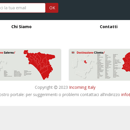
OK
Chi Siamo
Contatti
Copyright
2023
Incoming Italy
nostro portale: per suggerimenti o problemi contattaci all’indirizzo
info