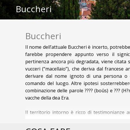
Buccheri
Buccheri
Il nome dell’attuale Buccheri è incerto, potrebbe 
farebbe propendere appunto verso il signifi
pertinenza ancora più degradata, viene citata s
vucceri (“macellaio”), che deriva dal francese 
derivare dal nome ignoto di una persona o d
comando del luogo. Altre ipotesi sosterrebbero 
combinazione delle parole ???? (boûs) e ??? (H?r
vacche della dea Era.
Il territorio intorno è ricco di testimonianze
antichissima data: una serie di capanni pasto
presenza. II mito ricorda poi che in queste con