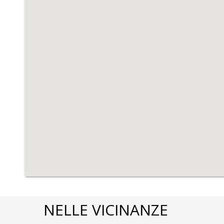
d’asino e di notte.
Numerosi rifugi di pastori a pianta circolare e
tracce più appariscenti dell’antica civiltà agropas
NELLE VICINANZE