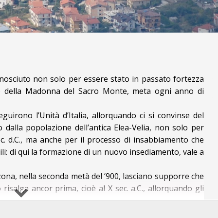
conosciuto non solo per essere stato in passato fortezza
rio della Madonna del Sacro Monte, meta ogni anno di
guirono l’Unità d’Italia, allorquando ci si convinse del
o dalla popolazione dell’antica Elea-Velia, non solo per
ec. d.C., ma anche per il processo di insabbiamento che
erili: di qui la formazione di un nuovo insediamento, vale a
in zona, nella seconda metà del ‘900, lasciano supporre che
 risalga ancor prima, cioè al X sec. a.C., allorquando gli
anziarono nell’attuale zona del Cilento. Al IV sec. a.C.
IA
 Porta Greca, la cui architettura richiama molto da vicino i