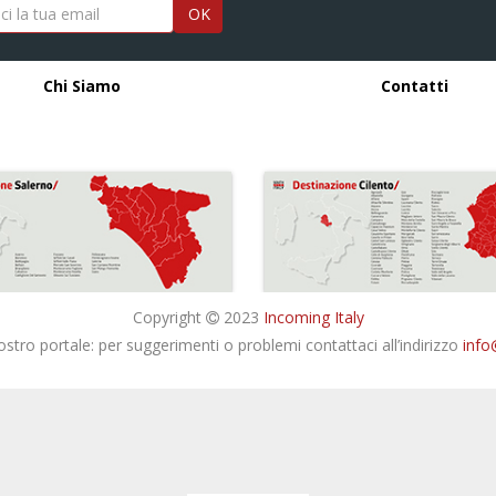
OK
Chi Siamo
Contatti
Copyright
2023
Incoming Italy
nostro portale: per suggerimenti o problemi contattaci all’indirizzo
info