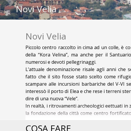
Novi Velia
Novi Velia
Piccolo centro raccolto in cima ad un colle, è 
della “Kora Velina”, ma anche per il Santua
numerosi e devoti pellegrinaggi.
L’attuale denominazione risale agli anni che se
fatto che il sito fosse stato scelto come rifugi
scampare alle incursioni barbariche del V-VI s
interessò il porto di Elea e che rese i terreni st
dire di una nuova “Vele”.
In realtà, i ritrovamenti archeologici effettuati 
la fondazione della città come centro fortificato
Enotri, popolo originario del Peloponneso, si st
ALCUNE IDEE A NOVI VEL
COSA FARE
sarebbe ascrivibile la data di realizzazione della